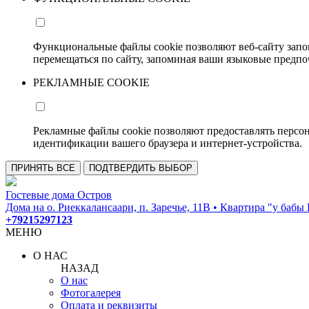
Функциональные файлы cookie позволяют веб-сайту запо
перемещаться по сайту, запоминая ваши языковые предпо
РЕКЛАМНЫЕ COOKIE
Рекламные файлы cookie позволяют предоставлять персо
идентификации вашего браузера и интернет-устройства.
ПРИНЯТЬ ВСЕ
ПОДТВЕРДИТЬ ВЫБОР
Гостевые дома Остров
Дома на о. Риеккалансаари, п. Заречье, 11В • Квартира "у бабы П
+79215297123
МЕНЮ
О НАС
НАЗАД
О нас
Фотогалерея
Оплата и реквизиты