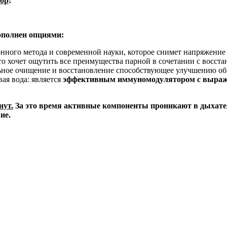
00р
:
ополнен опциями:
нного метода и современной науки, которое снимет напряжение
 кто хочет ощутить все преимущества парной в сочетании с восс
альное очищение и восстановление способствующее улучшению 
ая вода: является
эффективным иммуномодулятором с выраж
нут
.
За это время активные компоненты проникают в дыхател
ие.