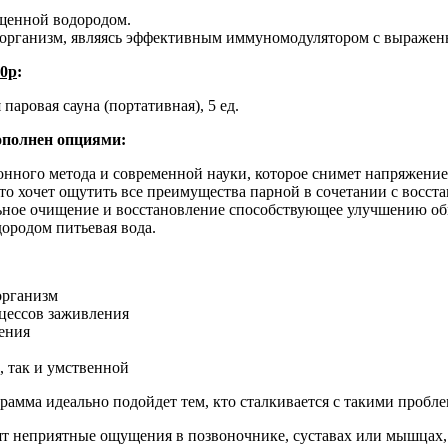
щенной водородом.
а организм, являясь эффективным иммуномодулятором с выраже
00р
:
паровая сауна (портативная), 5 ед.
ополнен опциями:
нного метода и современной науки, которое снимет напряжение
 кто хочет ощутить все преимущества парной в сочетании с восс
альное очищение и восстановление способствующее улучшению 
ородом питьевая вода.
организм
цессов заживления
ения
 так и умственной
рамма идеально подойдет тем, кто сталкивается с такими пробл
ят неприятные ощущения в позвоночнике, суставах или мышцах, 