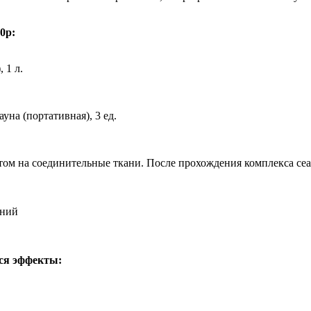
0р:
 1 л.
уна (портативная), 3 ед.
том на соединительные ткани. После прохождения комплекса сеа
ений
тся эффекты: