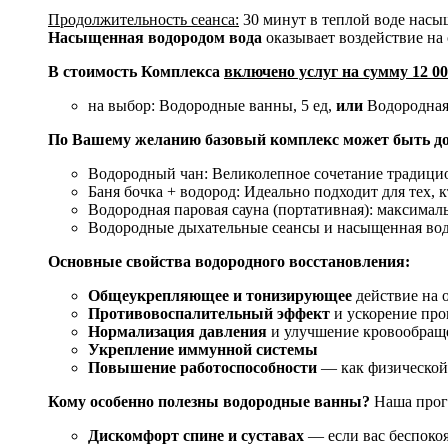
Продолжительность сеанса:
30 минут в теплой воде насы
Насыщенная водородом вода
оказывает воздействие н
В стоимость Комплекса
включено услуг на сумму 12 0
на выбор: Водородные ванны, 5 ед,
или
Водородная 
По Вашему желанию базовый комплекс может быть д
Водородный чан: Великолепное сочетание традицио
Баня бочка + водород: Идеально подходит для тех,
Водородная паровая сауна (портативная): максим
Водородные дыхательные сеансы и насыщенная вод
Основные свойства водородного восстановления:
Общеукрепляющее и тонизирующее
действие на 
Противовоспалительный эффект
и ускорение про
Нормализация давления
и улучшение кровообращ
Укрепление иммунной системы
Повышение работоспособности
— как физической,
Кому особенно полезны водородные ванны?
Наша прог
Дискомфорт спине и суставах
— если вас беспоко