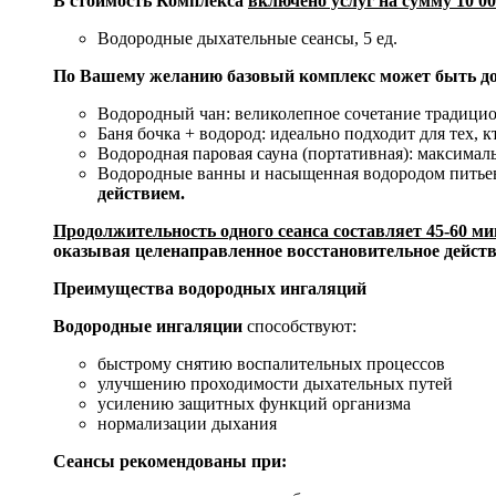
В стоимость Комплекса
включено услуг на сумму 10 0
Водородные дыхательные сеансы, 5 ед.
По Вашему желанию базовый комплекс может быть д
Водородный чан: великолепное сочетание традицио
Баня бочка + водород: идеально подходит для тех,
Водородная паровая сауна (портативная): максим
Водородные ванны и н
асыщенная водородом питьев
действием.
Продолжительность
одного сеанса составляет
45-60 ми
оказывая целенаправленное восстановительное действ
Преимущества водородных ингаляций
Водородные ингаляции
способствуют:
быстрому снятию воспалительных процессов
улучшению проходимости дыхательных путей
усилению защитных функций организма
нормализации дыхания
Сеансы рекомендованы при: